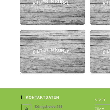
KONTAKTDATEN
START
Königsheide 298
TEAM