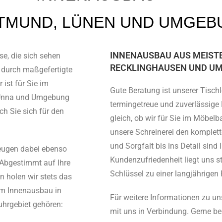
RTMUND, LÜNEN UND UMGEB
INNENAUSBAU AUS MEIST
se, die sich sehen
RECKLINGHAUSEN UND U
 durch maßgefertigte
 ist für Sie im
Gute Beratung ist unserer Tischl
 Unna und Umgebung
termingetreue und zuverlässige 
ch Sie sich für den
gleich, ob wir für Sie im Möbelb
unsere Schreinerei den komplet
und Sorgfalt bis ins Detail sind 
zeugen dabei ebenso
Kundenzufriedenheit liegt uns s
 Abgestimmt auf Ihre
Schlüssel zu einer langjährigen 
 holen wir stets das
im Innenausbau in
Für weitere Informationen zu un
hrgebiet gehören:
mit uns in Verbindung. Gerne be