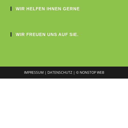
WIR HELFEN IHNEN GERNE
WIR FREUEN UNS AUF SIE.
IMPRESSUM |
DATENSCHUTZ |
© NONSTOP WEB